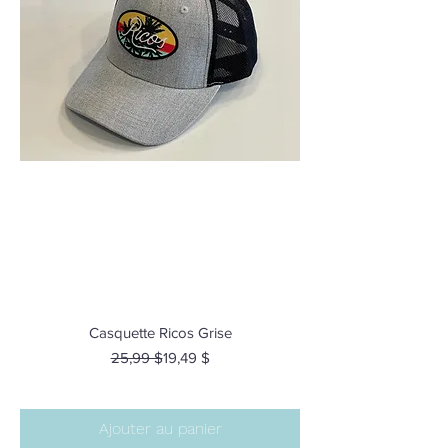
Casquette Ricos Grise
Prix original
Prix promotionnel
25,99 $
19,49 $
Ajouter au panier