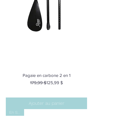
Pagaie en carbone 2 en 1
Prix original
Prix promotionnel
179,99 $
125,99 $
Ajouter au panier
En Stock