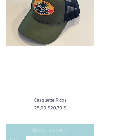
Casquette Ricos
Prix original
Prix promotionnel
25,99 $
20,79 $
Ajouter au panier
En Stock