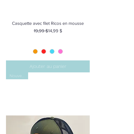
Casquette avec filet Ricos en mousse
Prix original
Prix promotionnel
19,99 $
14,99 $
Ajouter au panier
Nouveauté