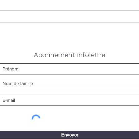
Acheter un efoil au Québec :
🎁 N
guide pour rider la vague
de p
électrique
lanc
Abonnement infolettre
Envoyer