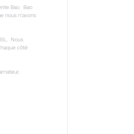
ente Bao.  Bao 
ue nous n'avons 
MSL.  Nous 
chaque côté 
 amateur, 