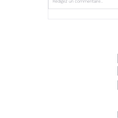
Rédigez un commentaire...
Comparer les prix efoil trio :
Le guide ultime pour choisir
ton eFoil Trio Ricos