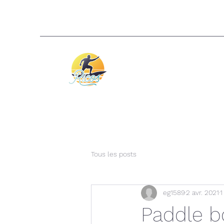
Tous les posts
eg1589
2 avr. 2021
1
Paddle b