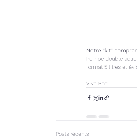
Notre ''kit'' compre
Pompe double action, 
format 5 litres et é
Vive Bao!
Posts récents