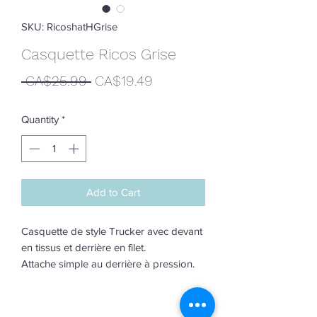
SKU: RicoshatHGrise
Casquette Ricos Grise
Regular
Sale
 CA$25.99 
CA$19.49
Price
Price
Quantity
*
Add to Cart
Casquette de style Trucker avec devant
en tissus et derrière en filet.
Attache simple au derrière à pression.