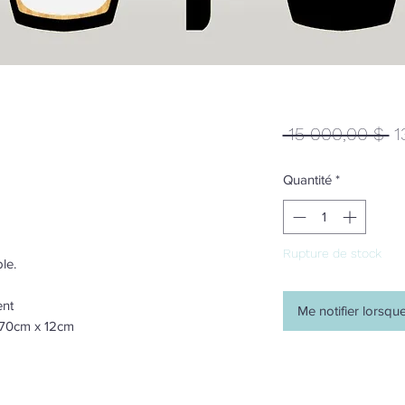
Pr
 15 000,00 $ 
1
or
Quantité
*
Rupture de stock
le.
ent
Me notifier lorsque
 70cm x 12cm