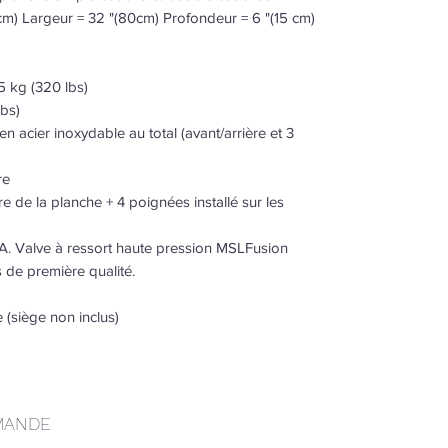
m) Largeur = 32 "(80cm) Profondeur = 6 "(15 cm)
5 kg (320 lbs)
lbs)
n acier inoxydable au total (avant/arrière et 3
re
e de la planche + 4 poignées installé sur les
VA. Valve à ressort haute pression MSLFusion
 de première qualité.
 (siège non inclus)
MANDE