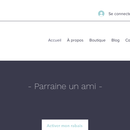
Se connect
Accueil
À propos
Boutique
Blog
Co
- Parraine un ami -
Obtiens 25% de rabais!
Activer mon rabais