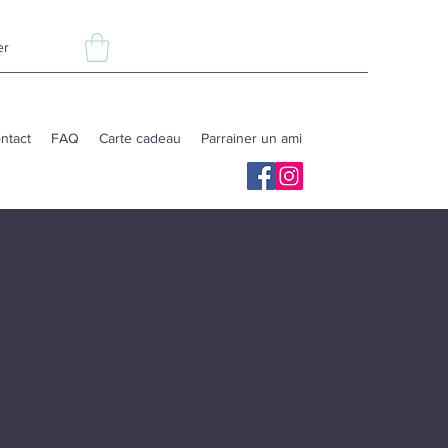
er
ntact
FAQ
Carte cadeau
Parrainer un ami