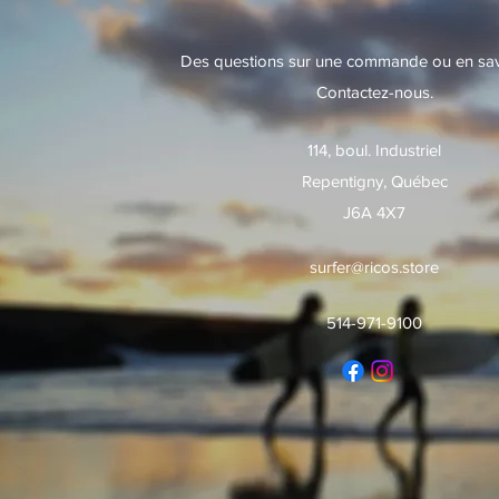
Des questions sur une commande ou en savo
Contactez-nous.
114, boul. Industriel
Repentigny, Québec
J6A 4X7
surfer@ricos.store
514-971-9100