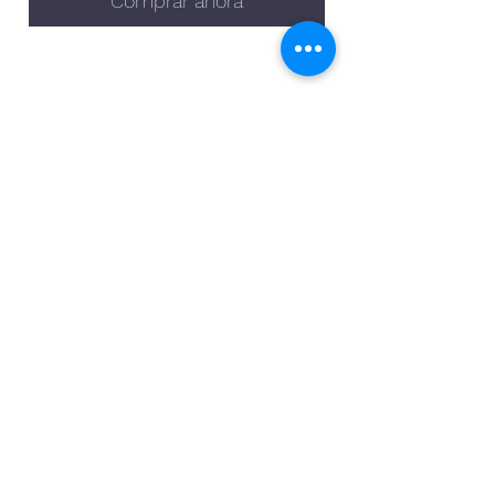
Comprar ahora
Abonnement infolettre
©2023 par Ricos
Envoyer