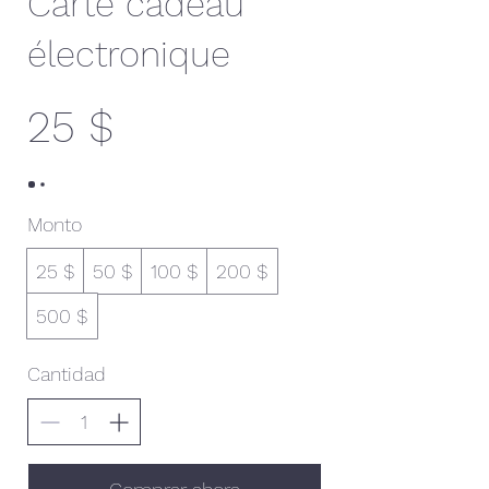
Carte cadeau
électronique
25 $
Monto
25 $
50 $
100 $
200 $
500 $
Cantidad