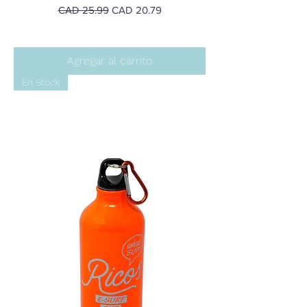
Precio
Precio de oferta
CAD 25.99
CAD 20.79
Agregar al carrito
En Stock