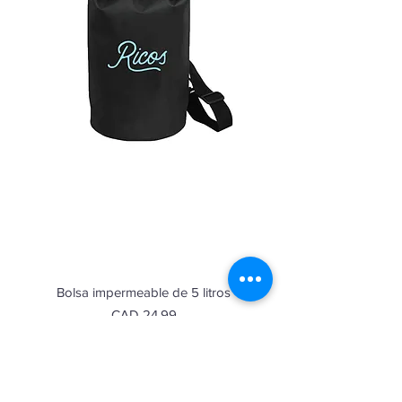
Bolsa impermeable de 5 litros
Precio
CAD 24.99
Agregar al carrito