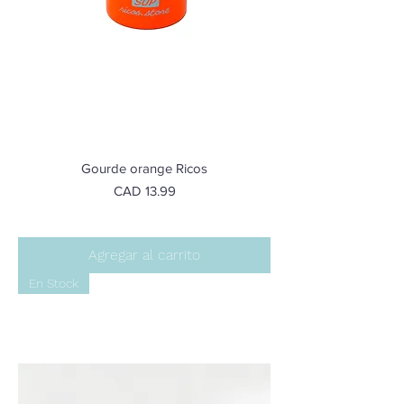
Gourde orange Ricos
Precio
CAD 13.99
Agregar al carrito
En Stock