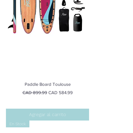
Paddle Board Toulouse
Precio
Precio de oferta
CAD 899.99
CAD 584.99
Agregar al carrito
En Stock