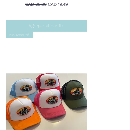
Precio
Precio de oferta
CAD 25.99
CAD 19.49
Agregar al carrito
Nouveauté