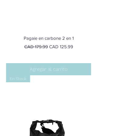
Pagaie en carbone 2 en 1
Precio
Precio de oferta
CAD 179.99
CAD 125.99
Agregar al carrito
En Stock