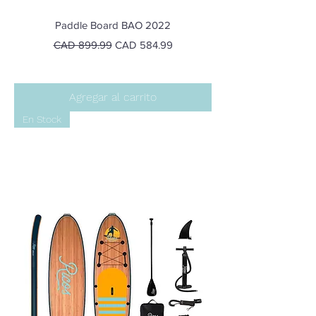
Paddle Board BAO 2022
Precio
Precio de oferta
CAD 899.99
CAD 584.99
Agregar al carrito
En Stock