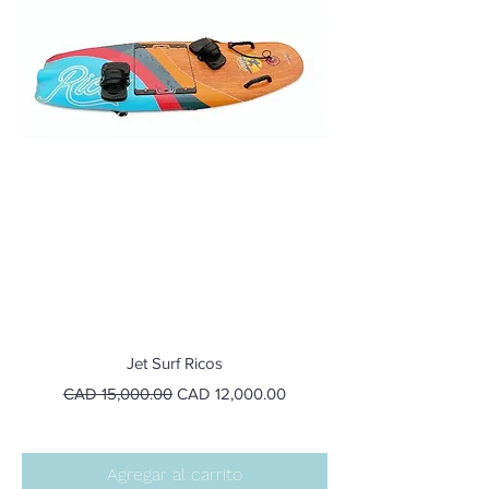
Jet Surf Ricos
Precio
Precio de oferta
CAD 15,000.00
CAD 12,000.00
Agregar al carrito