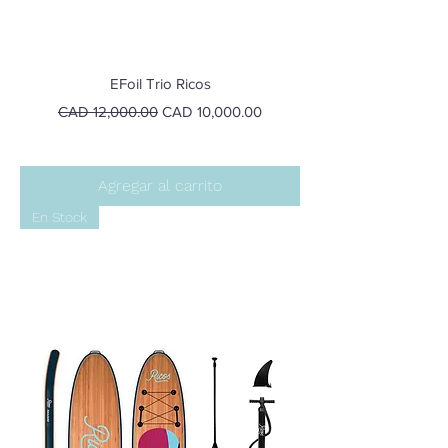
EFoil Trio Ricos
Precio
Precio de oferta
CAD 12,000.00
CAD 10,000.00
Agregar al carrito
En Stock