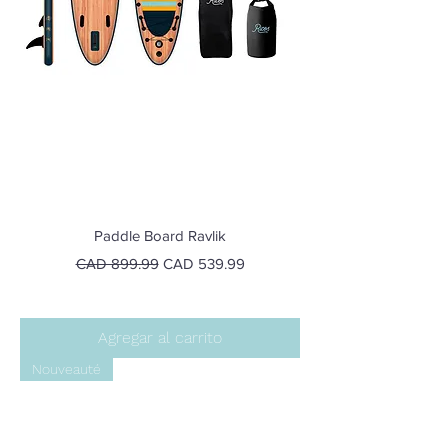
Paddle Board Ravlik
Precio
Precio de oferta
CAD 899.99
CAD 539.99
Agregar al carrito
Nouveauté