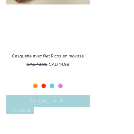
Casquette avec filet Ricos en mousse
Precio
Precio de oferta
CAD 19.99
CAD 14.99
Agregar al carrito
Nouveauté