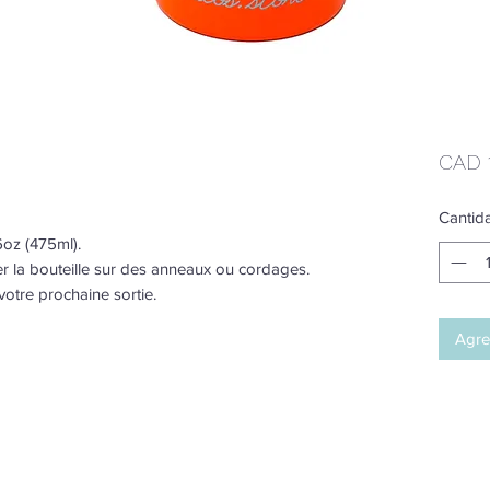
CAD 
Cantid
6oz (475ml).
r la bouteille sur des anneaux ou cordages.
votre prochaine sortie.
Agreg