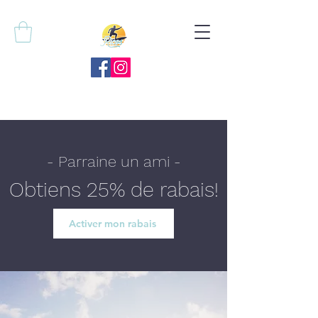
- Parraine un ami -
Obtiens 25% de rabais!
Activer mon rabais