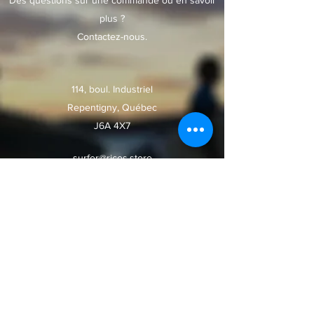
plus ?
Contactez-nous.
114, boul. Industriel
Repentigny, Québec
J6A 4X7
surfer@ricos.store
514-971-9100